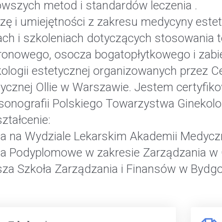
owszych metod i standardów leczenia .
zę i umiejętności z zakresu medycyny este
ach i szkoleniach dotyczących stosowania t
uronowego, osocza bogatopłytkowego i zab
kologii estetycznej organizowanych przez
tycznej Ollie w Warszawie. Jestem certyfik
asonografii Polskiego Towarzystwa Ginekolo
ztałcenie:
ia na Wydziale Lekarskim Akademii Medycz
ia Podyplomowe w zakresie Zarządzania w 
za Szkoła Zarządzania i Finansów w Bydgo