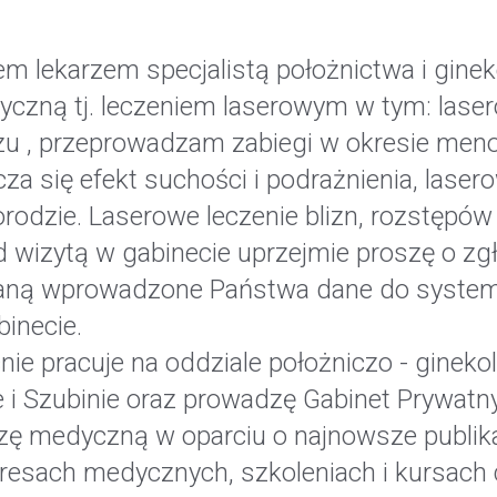
m lekarzem specjalistą położnictwa i gineko
tyczną tj. leczeniem laserowym w tym: las
u , przeprowadzam zabiegi w okresie meno
za się efekt suchości i podrażnienia, laser
rodzie. Laserowe leczenie blizn, rozstępów
 wizytą w gabinecie uprzejmie proszę o zgło
aną wprowadzone Państwa dane do systemu
inecie.
nie pracuje na oddziale położniczo - gine
 i Szubinie oraz prowadzę Gabinet Prywatny 
zę medyczną w oparciu o najnowsze publika
resach medycznych, szkoleniach i kursach 