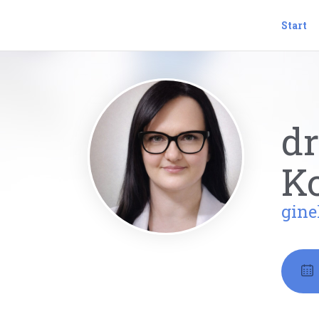
Start
dr
K
gine