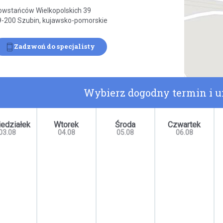
owstańców Wielkopolskich 39
9-200 Szubin, kujawsko-pomorskie
Zadzwoń do specjalisty
Wybierz dogodny termin i 
edziałek
Wtorek
Środa
Czwartek
03.08
04.08
05.08
06.08