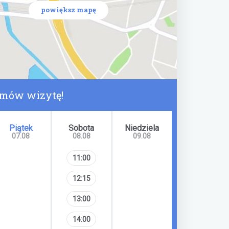
powiększ mapę
umów wizytę!
Piątek
Sobota
Niedziela
07.08
08.08
09.08
11:00
12:15
13:00
14:00