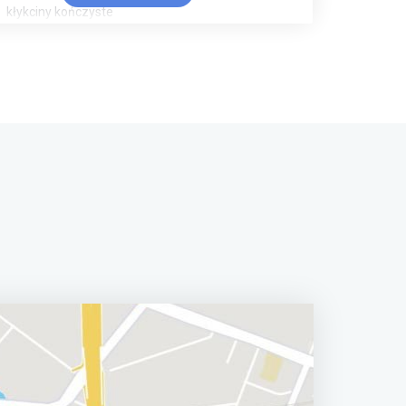
kłykciny kończyste
antykoncepcja awaryjna
posiewy z pochwy
infekcje dróg moczowych w ciąży
prowadzenie ciąży
grzybica pochwy
poronienie
torbiele jajnika
polipy trzonu macicy i szyjki macicy
laserowe leczenie blizn, przebarwień , rozstępów ,
włókniaków
laserowa rewitalizacja pochwy
atrofia sromu