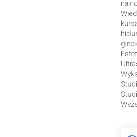
najn
Wied
kurs
hial
gine
Este
Ultr
Wyks
Stud
Stud
Wyżs