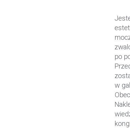
Jeste
este
mocz
zwalc
po po
Przed
zost
w gab
Obec
Nakle
wied
kong